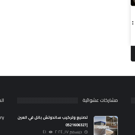
مشاركات عشوائية
ال
ry.
تصنيع وتركيب ساندوتش بانل في العين
|0521606327
ديسمبر ١٧, ٢٠٢٤
٤١