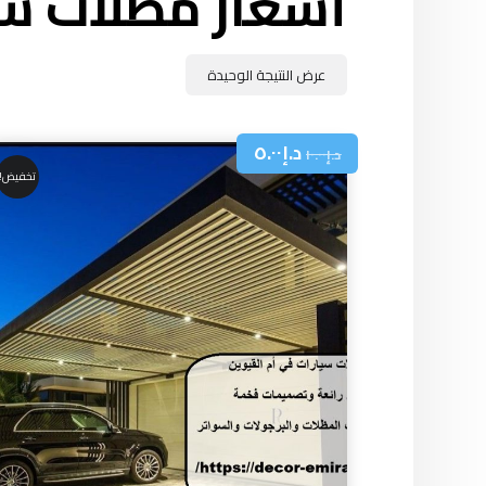
أسعار مظلات سي
عرض النتيجة الوحيدة
د.إ
٥.٠٠
د.إ
١٠.٠٠
تخفيض!