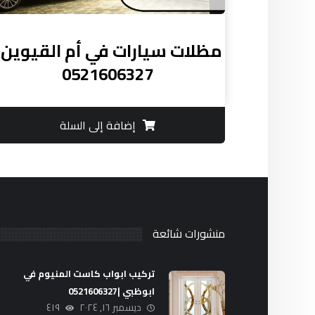
مظلات سيارات في أم القيوين :
0521606327
إضافة إلى السلة
منشورات شائعة
تركيب ابواب كاست المنيوم في
ابوظبي |0521606327
ديسمبر ١٦, ٢٠٢٤
٤١٩