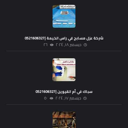
شركة عزل مسابح في راس الخيمة |0521606327
ديسمبر ١٨, ٢٠٢٤
٢٦
سباك في أم القيوين |0521606327
ديسمبر ١٧, ٢٠٢٤
٥٠