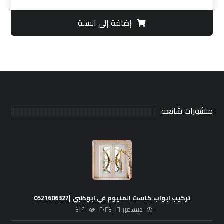
إضافة إلى السلة
منشورات شائعة
تركيب ابواب كاست المنيوم في ابوظبي |0521606327
ديسمبر ١٦, ٢٠٢٤
٤١٩