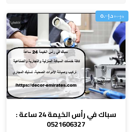
د.إ
٥.٠٠
د.إ
١٠.٠٠
تخفيض!
سباك في رأس الخيمة 24 ساعة :
0521606327