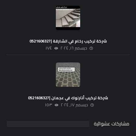
شركة تركيب رخام في الشارقة |0521606327
ديسمبر ١٦, ٢٠٢٤
١٧٤
شركة تركيب أنترلوك في عجمان |0521606327
ديسمبر ١٧, ٢٠٢٤
١٥٣
مشاركات عشوائية