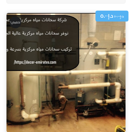
د.إ
٥.٠٠
د.إ
١٠.٠٠
تخفيض!