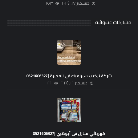
ديسمبر ١٧, ٢٠٢٤
١٥٣
مشاركات عشوائية
شركة تركيب سيراميك في الفجيرة |0521606327
ديسمبر ١٦, ٢٠٢٤
٢٦
كهربائي منازل فى أبوظبي |0521606327