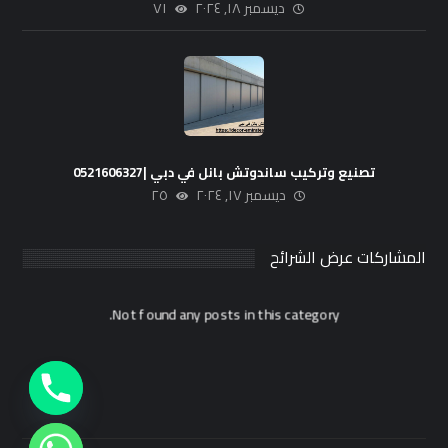
ديسمبر ١٨, ٢٠٢٤
٧١
تصنيع وتركيب ساندوتش بانل في دبي |0521606327
ديسمبر ١٧, ٢٠٢٤
٢٥
المشاركات عرض الشرائح
Not found any posts in this category.