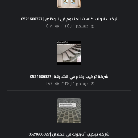
تركيب ابواب كاست المنيوم في ابوظبي |0521606327
ديسمبر ١٦, ٢٠٢٤
٤١٨
شركة تركيب رخام في الشارقة |0521606327
ديسمبر ١٦, ٢٠٢٤
١٧٤
شركة تركيب أنترلوك في عجمان |0521606327