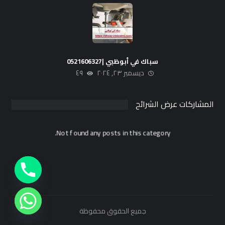
سباك في أبوظبي |0521606327
ديسمبر ٢٣, ٢٠٢٤
٤٩
المشاركات عرض الشرائح
Not found any posts in this category.
جميع الحقوق محفوظة