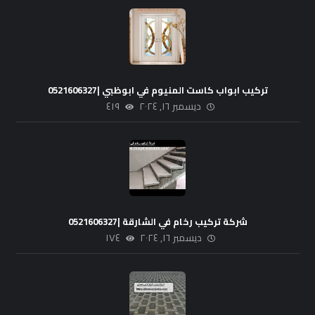
تركيب ابواب كاست المنيوم في ابوظبي |0521606327
ديسمبر ١٦, ٢٠٢٤
٤١٩
شركة تركيب رخام في الشارقة |0521606327
ديسمبر ١٦, ٢٠٢٤
١٧٤