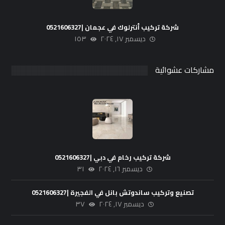
شركة تركيب أنترلوك في عجمان |0521606327
ديسمبر ١٧, ٢٠٢٤
١٥٣
مشاركات عشوائية
شركة تركيب رخام في دبي |0521606327
ديسمبر ١٦, ٢٠٢٤
٣١
تصنيع وتركيب ساندوتش بانل في الفجيرة |0521606327
ديسمبر ١٧, ٢٠٢٤
٣٧