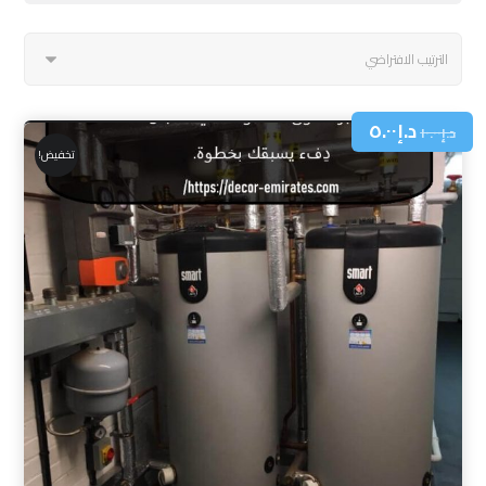
د.إ
٥.٠٠
د.إ
١٠.٠٠
تخفيض!