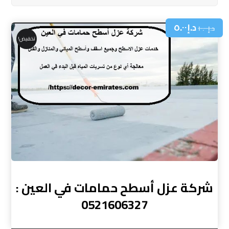
د.إ
٥.٠٠
د.إ
١٠.٠٠
تخفيض!
شركة عزل أسطح حمامات في العين :
0521606327