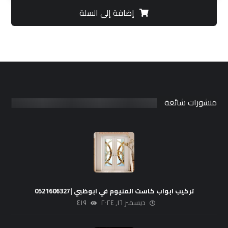
إضافة إلى السلة
منشورات شائعة
تركيب ابواب كاست المنيوم في ابوظبي |0521606327
ديسمبر ١٦, ٢٠٢٤
٤١٩