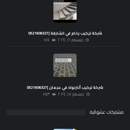
شركة تركيب رخام في الشارقة |0521606327
ديسمبر ١٦, ٢٠٢٤
١٧٤
شركة تركيب أنترلوك في عجمان |0521606327
ديسمبر ١٧, ٢٠٢٤
١٥٣
مشاركات عشوائية