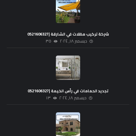
شركة تركيب مظلات في الشارقة |0521606327
ديسمبر ١٨, ٢٠٢٤
٣٥
تجديد الحمامات في رأس الخيمة |0521606327
ديسمبر ١٨, ٢٠٢٤
١٣