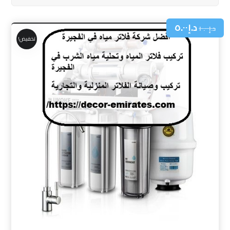
د.إ
٥.٠٠
د.إ
١٠.٠٠
تخفيض!