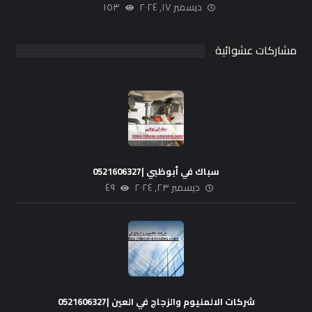
ديسمبر ١٧, ٢٠٢٤
١٥٣
مشاركات عشوائية
سباك في أبوظبي |0521606327
ديسمبر ٢٣, ٢٠٢٤
٤٩
شركات الالمنيوم والزجاج في العين |0521606327