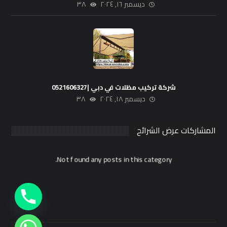
ديسمبر ١٦, ٢٠٢٤
٣٨
شركة تركيب مظلات في دبي |0521606327
ديسمبر ١٨, ٢٠٢٤
٣٨
المشاركات عرض الشرائح
Not found any posts in this category.