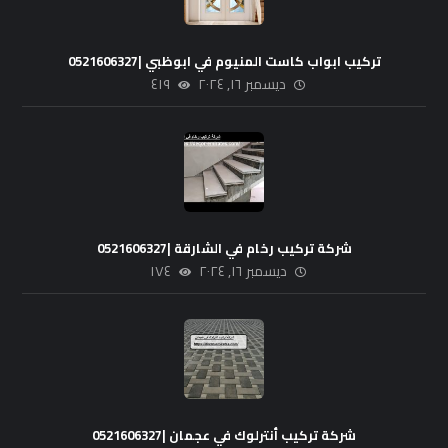
تركيب ابواب كاست المنيوم في ابوظبي |0521606327
ديسمبر ١٦, ٢٠٢٤
٤١٩
شركة تركيب رخام في الشارقة |0521606327
ديسمبر ١٦, ٢٠٢٤
١٧٤
شركة تركيب أنترلوك في عجمان |0521606327