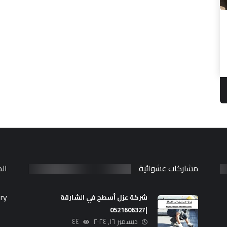
مشاركات عشوائية
ال
ry.
شركة عزل أسطح في الشارقة
|0521606327
ديسمبر ١٦, ٢٠٢٤
٤٤