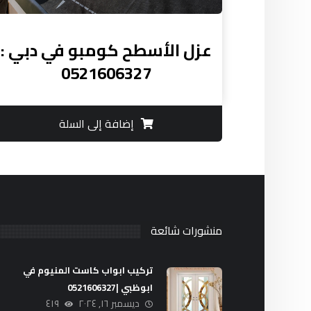
عزل الأسطح كومبو في دبي :
0521606327
إضافة إلى السلة
منشورات شائعة
تركيب ابواب كاست المنيوم في
ابوظبي |0521606327
ديسمبر ١٦, ٢٠٢٤
٤١٩