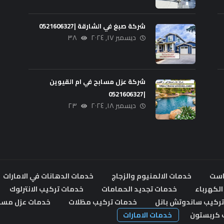
شركة صبغ في الشارقة |0521606327
ديسمبر ١٧, ٢٠٢٤
٣٨
شركة عزل مسابح في ام القيوين
|0521606327
ديسمبر ١٨, ٢٠٢٤
٢٣
است
خدمات الالمنيوم والزجاج
خدمات الدهانات في الامارات
لكهرباء
خدمات تجديد الحمامات
خدمات تركيب الانترلوك
ركيب ساندوتش بانل
خدمات تركيب مظلات
خدمات عزل مسا
 كربستون
خدمات الامارات