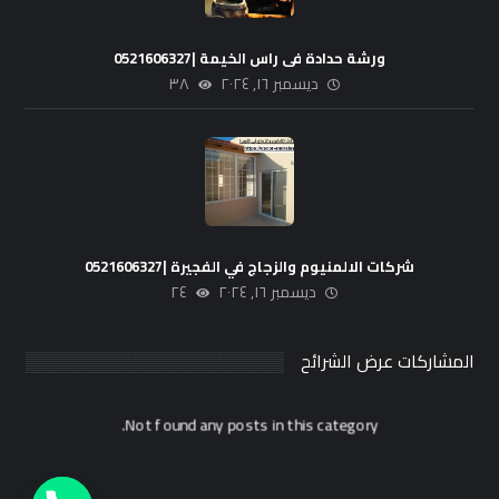
ورشة حدادة فى راس الخيمة |0521606327
ديسمبر ١٦, ٢٠٢٤
٣٨
شركات الالمنيوم والزجاج في الفجيرة |0521606327
ديسمبر ١٦, ٢٠٢٤
٢٤
المشاركات عرض الشرائح
Not found any posts in this category.