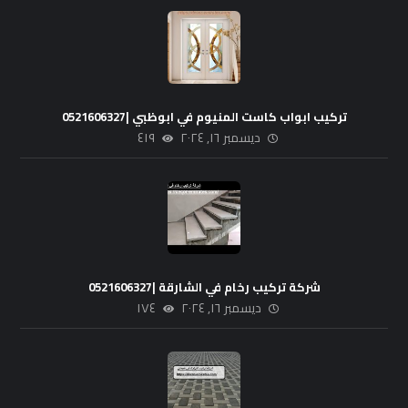
تركيب ابواب كاست المنيوم في ابوظبي |0521606327
ديسمبر ١٦, ٢٠٢٤
٤١٩
شركة تركيب رخام في الشارقة |0521606327
ديسمبر ١٦, ٢٠٢٤
١٧٤