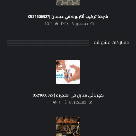
شركة تركيب أنترلوك في عجمان |0521606327
ديسمبر ١٧, ٢٠٢٤
١٥٣
مشاركات عشوائية
كهربائي منازل في الفجيرة |0521606327
ديسمبر ١٨, ٢٠٢٤
٣٠