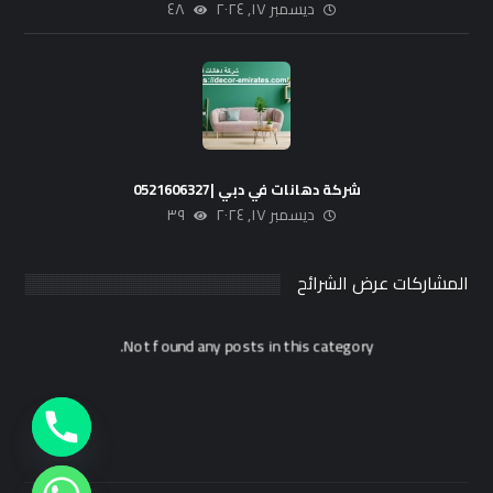
ديسمبر ١٧, ٢٠٢٤
٤٨
شركة دهانات في دبي |0521606327
ديسمبر ١٧, ٢٠٢٤
٣٩
المشاركات عرض الشرائح
Not found any posts in this category.