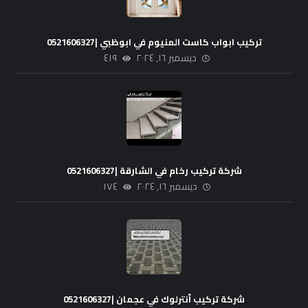
تركيب ابواب كاست المنيوم في ابوظبي |0521606327
ديسمبر ١٦, ٢٠٢٤
٤١٩
شركة تركيب رخام في الشارقة |0521606327
ديسمبر ١٦, ٢٠٢٤
١٧٤
شركة تركيب أنترلوك في عجمان |0521606327