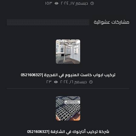
ديسمبر ١٧, ٢٠٢٤
١٥٣
مشاركات عشوائية
تركيب ابواب كاست المنيوم في الفجيرة |0521606327
ديسمبر ١٦, ٢٠٢٤
٢٣
شركة تركيب أنترلوك في الشارقة |0521606327