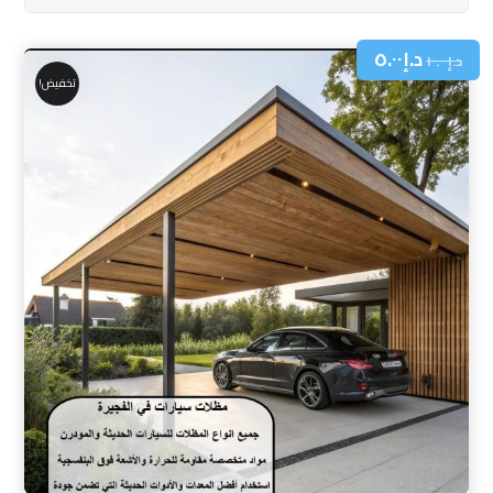
د.إ
٥.٠٠
د.إ
١٠.٠٠
تخفيض!