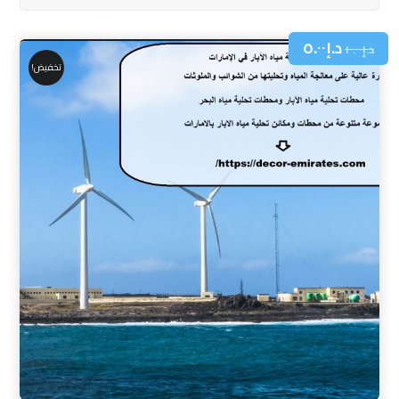
د.إ
٥.٠٠
د.إ
١٠.٠٠
تخفيض!