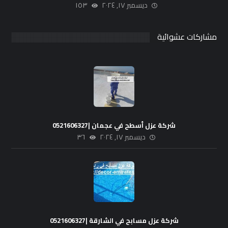
ديسمبر ١٧, ٢٠٢٤
١٥٣
مشاركات عشوائية
شركة عزل أسطح في عجمان |0521606327
ديسمبر ١٧, ٢٠٢٤
٣٦
شركة عزل مسابح في الشارقة |0521606327