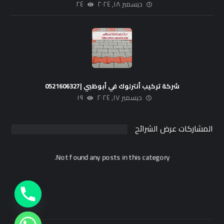
ديسمبر ١٨, ٢٠٢٤
٢٤
شركة تركيب أنترلوك في أبوظبي |0521606327
ديسمبر ١٧, ٢٠٢٤
١٩
المشاركات عرض الشرائح
Not found any posts in this category.