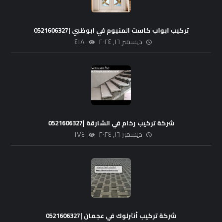
تركيب ابواب كاست المنيوم في ابوظبي |0521606327
ديسمبر ١٦, ٢٠٢٤
٤١٨
شركة تركيب رخام في الشارقة |0521606327
ديسمبر ١٦, ٢٠٢٤
١٧٤
شركة تركيب أنترلوك في عجمان |0521606327