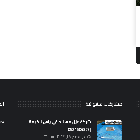
مشاركات عشوائية
ال
ry.
شركة عزل مسابح في راس الخيمة
|0521606327
ديسمبر ١٨, ٢٠٢٤
٢٦