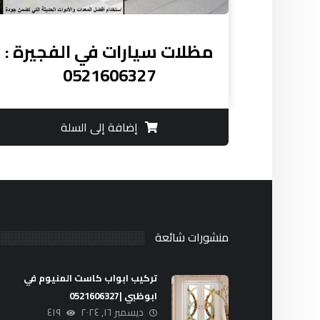
مظلات سيارات في الفجيرة :
0521606327
إضافة إلى السلة
منشورات شائعة
تركيب ابواب كاست المنيوم في
ابوظبي |0521606327
ديسمبر ١٦, ٢٠٢٤
٤١٩