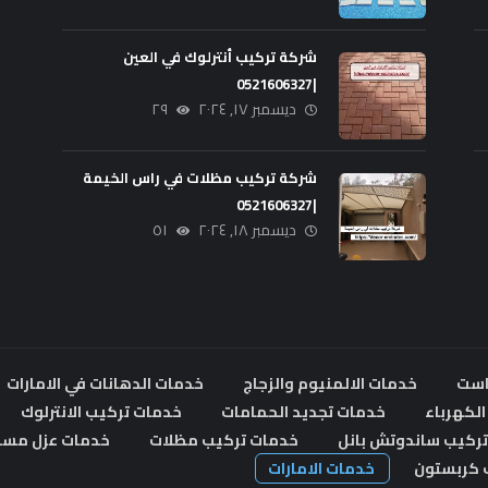
شركة تركيب أنترلوك في العين
|0521606327
ديسمبر ١٧, ٢٠٢٤
٢٩
شركة تركيب مظلات في راس الخيمة
|0521606327
ديسمبر ١٨, ٢٠٢٤
٥١
است
خدمات الالمنيوم والزجاج
خدمات الدهانات في الامارات
لكهرباء
خدمات تجديد الحمامات
خدمات تركيب الانترلوك
ركيب ساندوتش بانل
خدمات تركيب مظلات
خدمات عزل مسا
 كربستون
خدمات الامارات