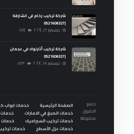
شركة تركيب رخام في الشارقة
|0521606327
ديسمبر ١٦, ٢٠٢٤
١٧٤
شركة تركيب أنترلوك في عجمان
|0521606327
ديسمبر ١٧, ٢٠٢٤
١٥٣
جميع
الصفحة الرئيسية
خدمات ابواب ك
الحقوق
خدمات الصبغ في الامارات
خدمات ا
محفوظة
خدمات تركيب السيراميك
خدمات ت
خدمات عزل الأسطح
خدمات تركيب