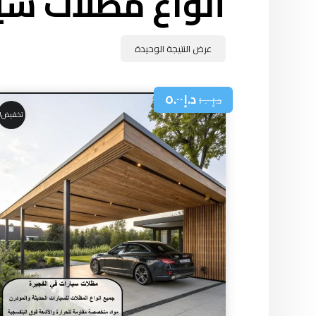
أنواع مظلات سيا
عرض النتيجة الوحيدة
د.إ
٥.٠٠
د.إ
١٠.٠٠
تخفيض!