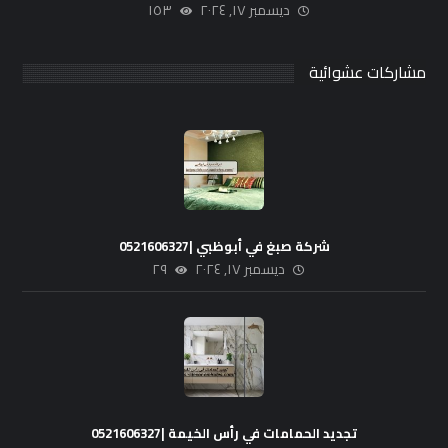
ديسمبر ١٧, ٢٠٢٤
١٥٣
مشاركات عشوائية
شركة صبغ في أبوظبي |0521606327
ديسمبر ١٧, ٢٠٢٤
٢٩
تجديد الحمامات في رأس الخيمة |0521606327