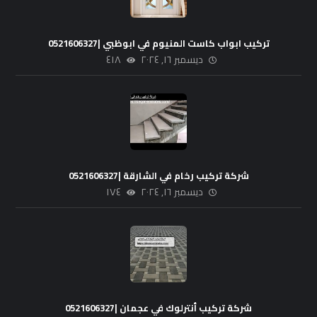
تركيب ابواب كاست المنيوم في ابوظبي |0521606327
ديسمبر ١٦, ٢٠٢٤
٤١٨
شركة تركيب رخام في الشارقة |0521606327
ديسمبر ١٦, ٢٠٢٤
١٧٤
شركة تركيب أنترلوك في عجمان |0521606327