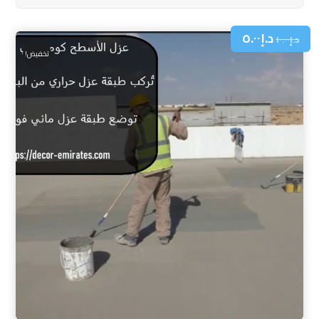
د.إ
٥.٠٠
د.إ
١٠.٠٠
تخفيض!