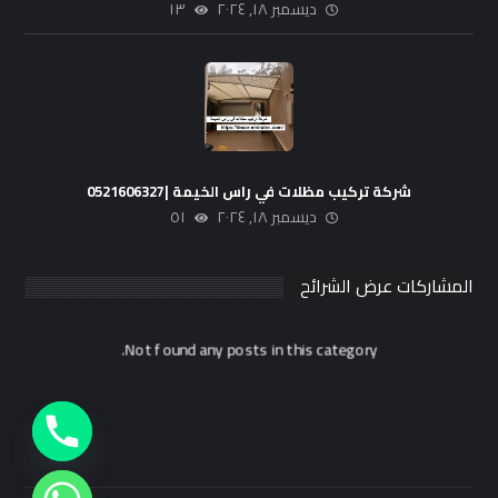
ديسمبر ١٨, ٢٠٢٤
١٣
شركة تركيب مظلات في راس الخيمة |0521606327
ديسمبر ١٨, ٢٠٢٤
٥١
المشاركات عرض الشرائح
Not found any posts in this category.