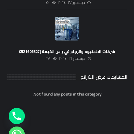
ديسمبر ١٧, ٢٠٢٤
٥٠
شركات الالمنيوم والزجاج في راس الخيمة |0521606327
ديسمبر ١٦, ٢٠٢٤
٢٨
المشاركات عرض الشرائح
Not found any posts in this category.