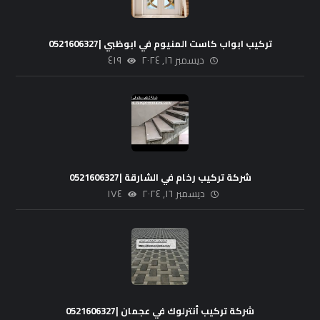
تركيب ابواب كاست المنيوم في ابوظبي |0521606327
ديسمبر ١٦, ٢٠٢٤
٤١٩
شركة تركيب رخام في الشارقة |0521606327
ديسمبر ١٦, ٢٠٢٤
١٧٤
شركة تركيب أنترلوك في عجمان |0521606327