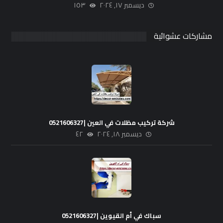
ديسمبر ١٧, ٢٠٢٤
١٥٣
مشاركات عشوائية
شركة تركيب مظلات في العين |0521606327
ديسمبر ١٨, ٢٠٢٤
٤٢
سباك في أم القيوين |0521606327