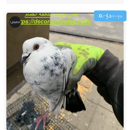
د.إ
٥.٠٠
د.إ
١٠.٠٠
تخفيض!