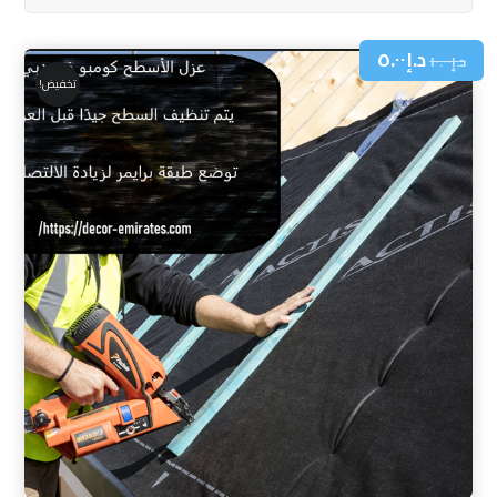
د.إ
٥.٠٠
د.إ
١٠.٠٠
تخفيض!