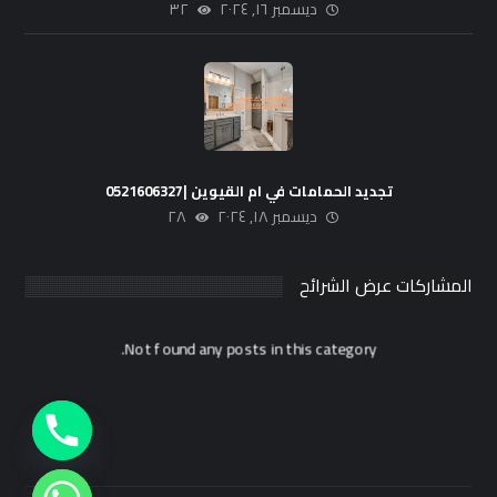
ديسمبر ١٦, ٢٠٢٤
٣٢
تجديد الحمامات في ام القيوين |0521606327
ديسمبر ١٨, ٢٠٢٤
٢٨
المشاركات عرض الشرائح
Not found any posts in this category.