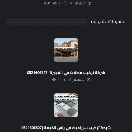
ديسمبر ١٧, ٢٠٢٤
١٥٣
مشاركات عشوائية
شركة تركيب مظلات في الفجيرة |0521606327
ديسمبر ١٨, ٢٠٢٤
٣٢
شركة تركيب سيراميك في راس الخيمة |0521606327