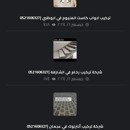
تركيب ابواب كاست المنيوم في ابوظبي |0521606327
ديسمبر ١٦, ٢٠٢٤
٤١٨
شركة تركيب رخام في الشارقة |0521606327
ديسمبر ١٦, ٢٠٢٤
١٧٤
شركة تركيب أنترلوك في عجمان |0521606327