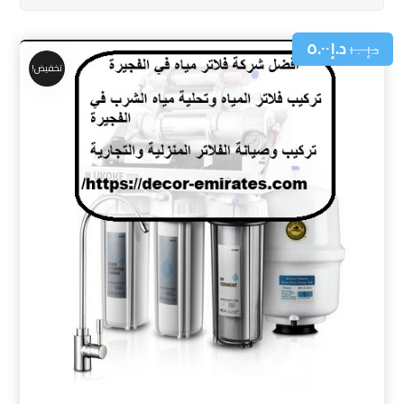
د.إ
٥.٠٠
د.إ
١٠.٠٠
تخفيض!