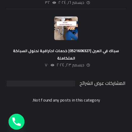
ديسمبر ١٦, ٢٠٢٤
٣٢
سباك في العين |0521606327| خدمات احترافية لحلول السباكة
المتكاملة
ديسمبر ٢٣, ٢٠٢٤
٧٠
المشاركات عرض الشرائح
Not found any posts in this category.