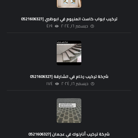
تركيب ابواب كاست المنيوم في ابوظبي |0521606327
ديسمبر ١٦, ٢٠٢٤
٤١٩
شركة تركيب رخام في الشارقة |0521606327
ديسمبر ١٦, ٢٠٢٤
١٧٤
شركة تركيب أنترلوك في عجمان |0521606327