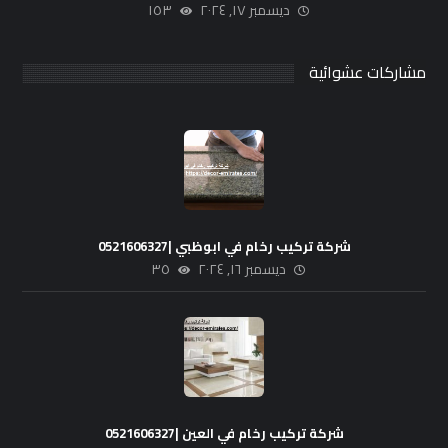
ديسمبر ١٧, ٢٠٢٤
١٥٣
مشاركات عشوائية
شركة تركيب رخام في ابوظبي |0521606327
ديسمبر ١٦, ٢٠٢٤
٣٥
شركة تركيب رخام في العين |0521606327