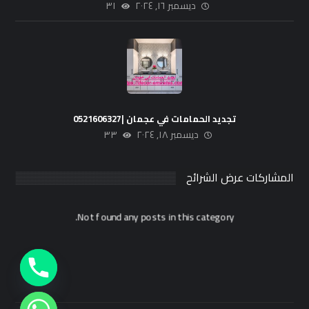
ديسمبر ١٦, ٢٠٢٤
٣١
تجديد الحمامات في عجمان |0521606327
ديسمبر ١٨, ٢٠٢٤
٣٣
المشاركات عرض الشرائح
Not found any posts in this category.