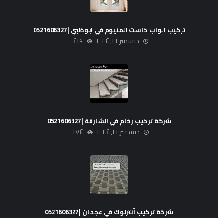
تركيب ابواب كاست المنيوم في ابوظبي |0521606327
ديسمبر ١٦, ٢٠٢٤
٤١٩
شركة تركيب رخام في الشارقة |0521606327
ديسمبر ١٦, ٢٠٢٤
١٧٤
شركة تركيب أنترلوك في عجمان |0521606327