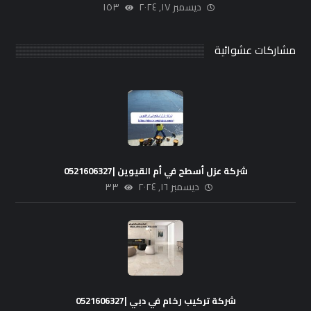
ديسمبر ١٧, ٢٠٢٤
١٥٣
مشاركات عشوائية
شركة عزل أسطح في أم القيوين |0521606327
ديسمبر ١٦, ٢٠٢٤
٣٣
شركة تركيب رخام في دبي |0521606327