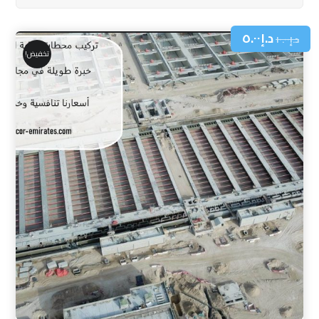
د.إ
٥.٠٠
د.إ
١٠.٠٠
تخفيض!