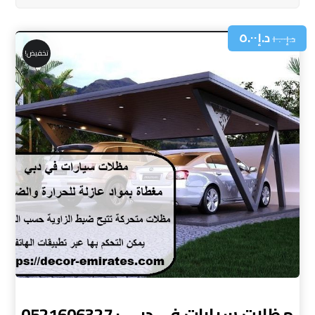
د.إ
٥.٠٠
د.إ
١٠.٠٠
تخفيض!
مظلات سيارات في دبي : 0521606327