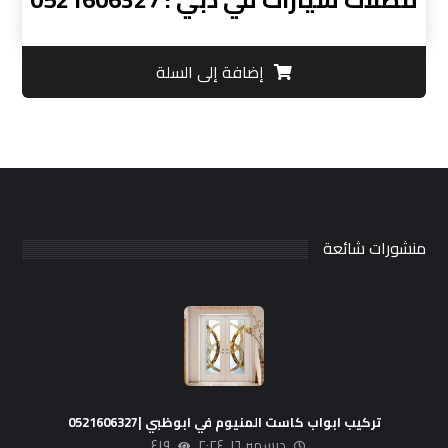
إضافة إلى السلة
منشورات شائعة
تركيب ابواب كاست المنيوم في ابوظبي |0521606327
ديسمبر ١٦, ٢٠٢٤
٤١٩