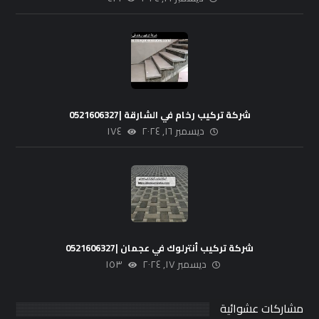
شركة تركيب رخام في الشارقة |0521606327
ديسمبر ١٦, ٢٠٢٤
١٧٤
شركة تركيب أنترلوك في عجمان |0521606327
ديسمبر ١٧, ٢٠٢٤
١٥٣
مشاركات عشوائية