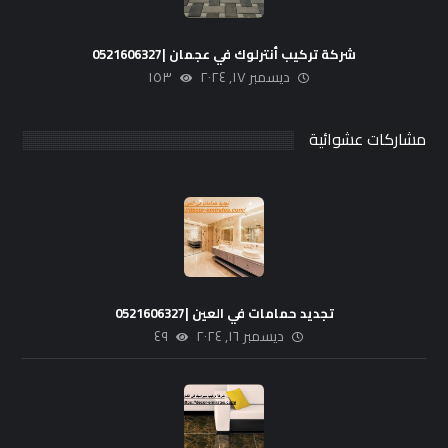
شركة تركيب أنترلوك في عجمان |0521606327
ديسمبر ١٧, ٢٠٢٤
١٥٣
مشاركات عشوائية
تجديد حمامات في العين |0521606327
ديسمبر ١٦, ٢٠٢٤
٤٩