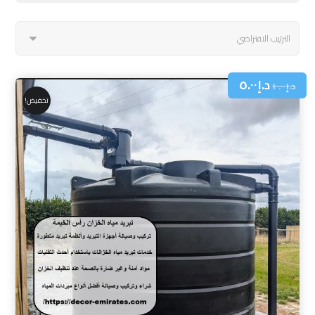
د.إ
٥.٠٠
د.إ
١٠.٠٠
تخفيض!