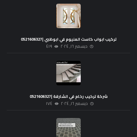
تركيب ابواب كاست المنيوم في ابوظبي |0521606327
ديسمبر ١٦, ٢٠٢٤
٤١٩
شركة تركيب رخام في الشارقة |0521606327
ديسمبر ١٦, ٢٠٢٤
١٧٤