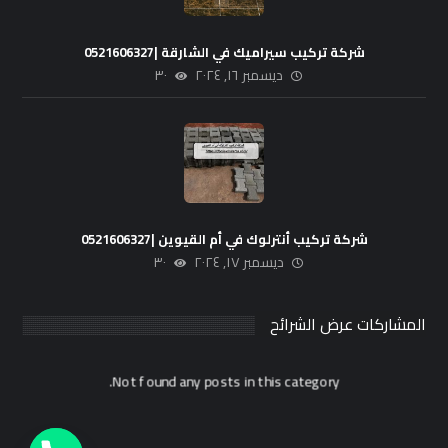
شركة تركيب سيراميك في الشارقة |0521606327
ديسمبر ١٦, ٢٠٢٤
٣٠
شركة تركيب أنترلوك في أم القيوين |0521606327
ديسمبر ١٧, ٢٠٢٤
٣٠
المشاركات عرض الشرائح
Not found any posts in this category.