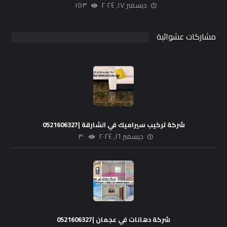
ديسمبر ١٧, ٢٠٢٤
١٥٣
مشاركات عشوائية
شركة تركيب سيراميك في الشارقة |0521606327
ديسمبر ١٦, ٢٠٢٤
٣٠
شركة دهانات في عجمان |0521606327