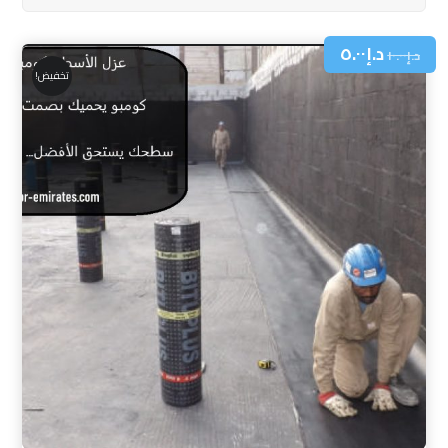
د.إ
٥.٠٠
د.إ
١٠.٠٠
تخفيض!