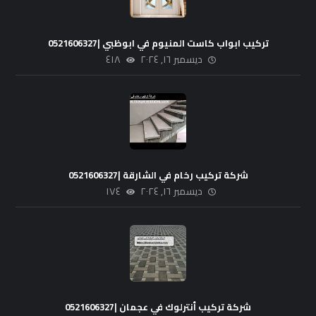
تركيب ابواب كاست المنيوم في ابوظبي |0521606327
ديسمبر ١٦, ٢٠٢٤
٤١٨
شركة تركيب رخام في الشارقة |0521606327
ديسمبر ١٦, ٢٠٢٤
١٧٤
شركة تركيب أنترلوك في عجمان |0521606327