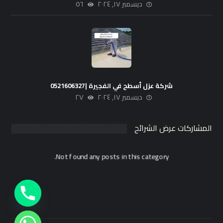
ديسمبر ١٧, ٢٠٢٤
٥٦
شركة عزل أسطح في الفجيرة |0521606327
ديسمبر ١٧, ٢٠٢٤
٢٧
المشاركات عرض الشرائح
Not found any posts in this category.