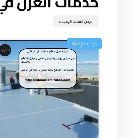
خدمات العزل في
عرض النتيجة الوحيدة
د.إ
٥.٠٠
د.إ
١٠.٠٠
تخفيض!