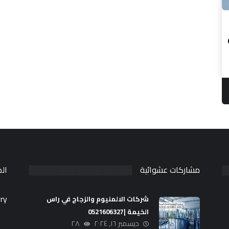
مشاركات عشوائية
ال
ry.
شركات الالمنيوم والزجاج في راس
الخيمة |0521606327
ديسمبر ١٦, ٢٠٢٤
٢٨