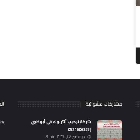
مشاركات عشوائية
ال
ry.
شركة تركيب أنترلوك في أبوظبي
|0521606327
ديسمبر ١٧, ٢٠٢٤
١٩