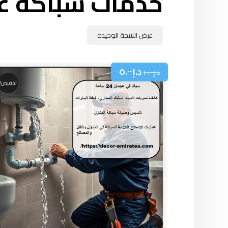
خدمات سباكة ع
عرض النتيجة الوحيدة
د.إ
٥.٠٠
د.إ
١٠.٠٠
تخفيض!