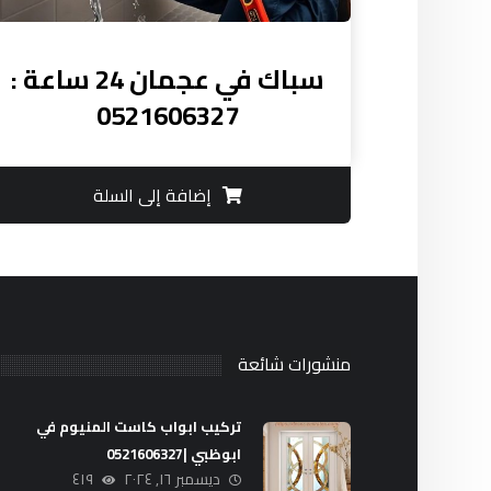
سباك في عجمان 24 ساعة :
0521606327
إضافة إلى السلة
منشورات شائعة
تركيب ابواب كاست المنيوم في
ابوظبي |0521606327
ديسمبر ١٦, ٢٠٢٤
٤١٩