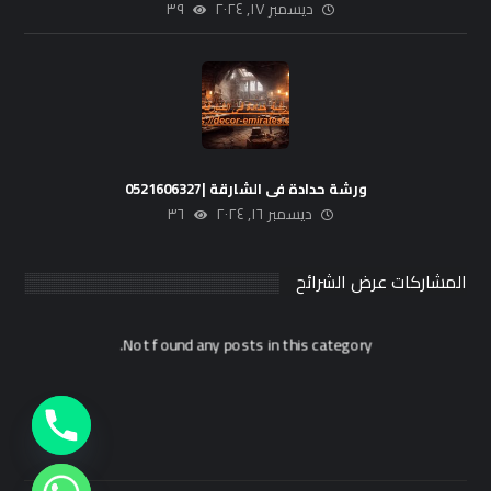
ديسمبر ١٧, ٢٠٢٤
٣٩
ورشة حدادة فى الشارقة |0521606327
ديسمبر ١٦, ٢٠٢٤
٣٦
المشاركات عرض الشرائح
Not found any posts in this category.