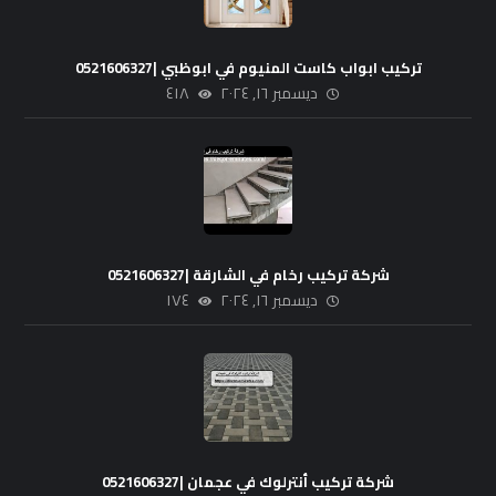
تركيب ابواب كاست المنيوم في ابوظبي |0521606327
ديسمبر ١٦, ٢٠٢٤
٤١٨
شركة تركيب رخام في الشارقة |0521606327
ديسمبر ١٦, ٢٠٢٤
١٧٤
شركة تركيب أنترلوك في عجمان |0521606327