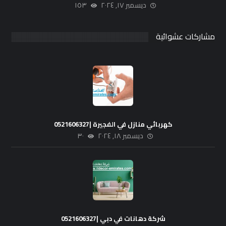
ديسمبر ١٧, ٢٠٢٤
١٥٣
مشاركات عشوائية
كهربائي منازل في الفجيرة |0521606327
ديسمبر ١٨, ٢٠٢٤
٣٠
شركة دهانات في دبي |0521606327