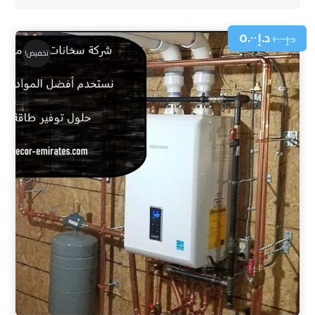
د.إ
٥.٠٠
د.إ
١٠.٠٠
تخفيض!