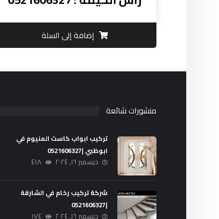
إضافة إلى السلة
منشورات شائعة
تركيب ابواب كاست المنيوم في
ابوظبي |0521606327
ديسمبر ١٦, ٢٠٢٤
٤١٨
شركة تركيب رخام في الشارقة
|0521606327
ديسمبر ١٦, ٢٠٢٤
١٧٤