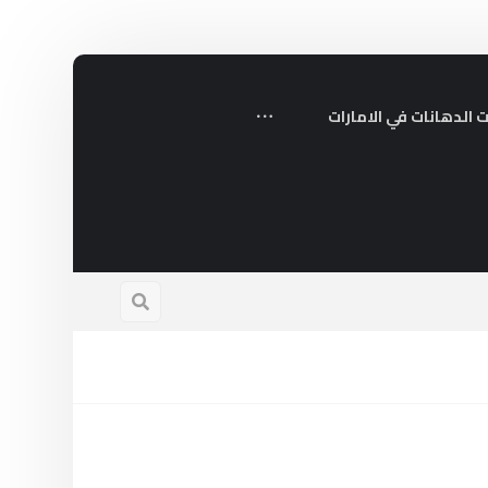
 الدهانات في الامارات
رافية لحلول السباكة المتكاملة
ديسمبر 23