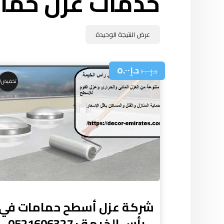
خدمات عزل حمام
عرض النتيجة الوحيدة
د.إ
٥.٠٠
د.إ
١٠.٠٠
تخفيض!
شركة عزل أسطح حمامات في
رأس الخيمة : 0521606327