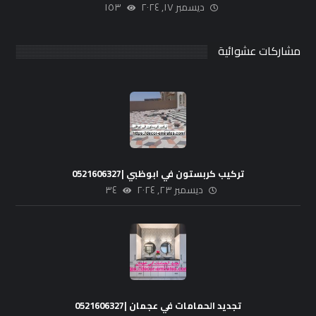
ديسمبر ١٧, ٢٠٢٤
١٥٣
مشاركات عشوائية
تركيب كربستون في ابوظبي |0521606327
ديسمبر ٢٣, ٢٠٢٤
٣٤
تجديد الحمامات في عجمان |0521606327