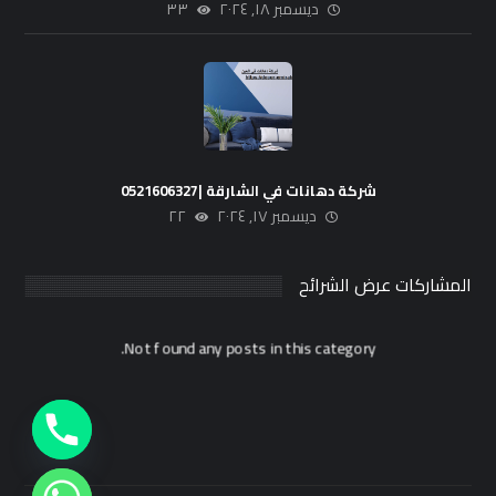
ديسمبر ١٨, ٢٠٢٤
٣٣
شركة دهانات في الشارقة |0521606327
ديسمبر ١٧, ٢٠٢٤
٢٢
المشاركات عرض الشرائح
Not found any posts in this category.