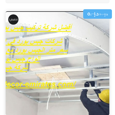
د.إ
٥.٠٠
د.إ
١٠.٠٠
تخفيض!