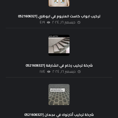
تركيب ابواب كاست المنيوم في ابوظبي |0521606327
ديسمبر ١٦, ٢٠٢٤
٤١٩
شركة تركيب رخام في الشارقة |0521606327
ديسمبر ١٦, ٢٠٢٤
١٧٤
شركة تركيب أنترلوك في عجمان |0521606327