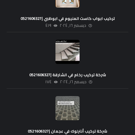
تركيب ابواب كاست المنيوم في ابوظبي |0521606327
ديسمبر ١٦, ٢٠٢٤
٤١٩
شركة تركيب رخام في الشارقة |0521606327
ديسمبر ١٦, ٢٠٢٤
١٧٤
شركة تركيب أنترلوك في عجمان |0521606327