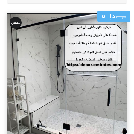
د.إ
٥.٠٠
د.إ
١٠.٠٠
تخفيض!