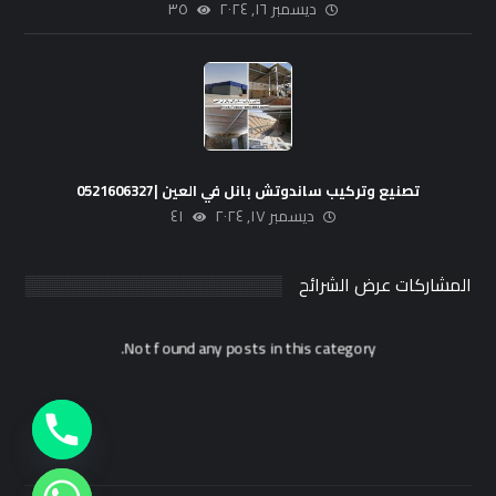
ديسمبر ١٦, ٢٠٢٤
٣٥
تصنيع وتركيب ساندوتش بانل في العين |0521606327
ديسمبر ١٧, ٢٠٢٤
٤١
المشاركات عرض الشرائح
Not found any posts in this category.