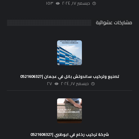
ديسمبر ١٧, ٢٠٢٤
١٥٣
مشاركات عشوائية
تصنيع وتركيب ساندوتش بانل في عجمان |0521606327
ديسمبر ١٧, ٢٠٢٤
٢٧
شركة تركيب رخام في ابوظبي |0521606327