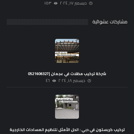
ديسمبر ١٧, ٢٠٢٤
١٥٣
مشاركات عشوائية
شركة تركيب مظلات في عجمان |0521606327
ديسمبر ١٨, ٢٠٢٤
٤٦
تركيب كربستون في دبي : الحل الأمثل لتنظيم المساحات الخارجية