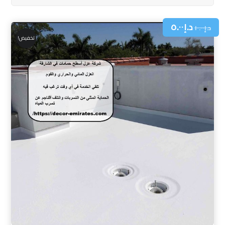
د.إ
٥.٠٠
د.إ
١٠.٠٠
تخفيض!