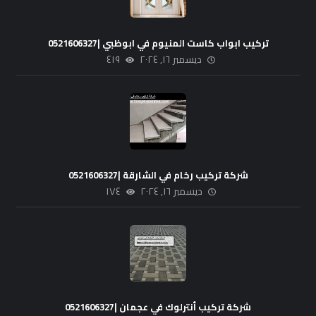
تركيب ابواب كاست المنيوم في ابوظبي |0521606327
ديسمبر ١٦, ٢٠٢٤
٤١٩
شركة تركيب رخام في الشارقة |0521606327
ديسمبر ١٦, ٢٠٢٤
١٧٤
شركة تركيب أنترلوك في عجمان |0521606327