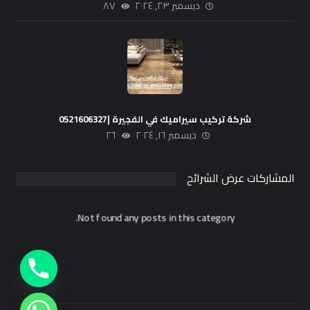
ديسمبر ٢٣, ٢٠٢٤
٨٧
شركة تركيب سيراميك في الفجيرة |0521606327
ديسمبر ١٦, ٢٠٢٤
٢٦
المشاركات عرض الشرائح
Not found any posts in this category.