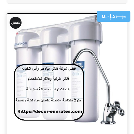
د.إ
٥.٠٠
د.إ
١٠.٠٠
تخفيض!