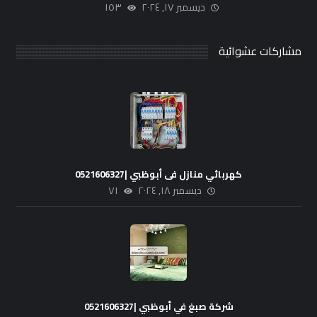
ديسمبر ١٧, ٢٠٢٤
١٥٣
مشاركات عشوائية
كهربائي منازل فى أبوظبي |0521606327
ديسمبر ١٨, ٢٠٢٤
٧١
شركة صبغ في أبوظبي |0521606327