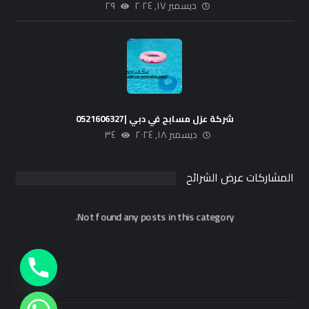
ديسمبر ١٧, ٢٠٢٤
٢٩
شركة عزل مسابح في دبي |0521606327
ديسمبر ١٨, ٢٠٢٤
٣٤
المشاركات عرض الشرائح
Not found any posts in this category.