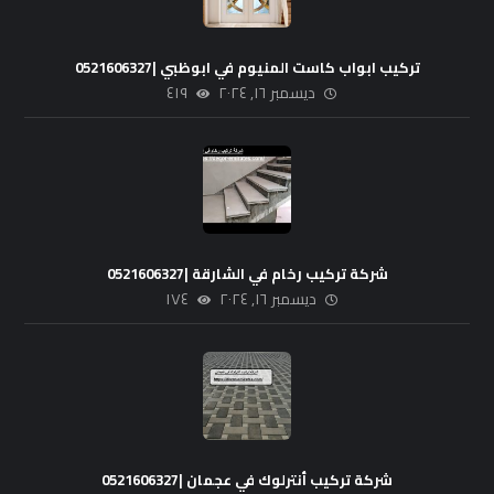
تركيب ابواب كاست المنيوم في ابوظبي |0521606327
ديسمبر ١٦, ٢٠٢٤
٤١٩
شركة تركيب رخام في الشارقة |0521606327
ديسمبر ١٦, ٢٠٢٤
١٧٤
شركة تركيب أنترلوك في عجمان |0521606327