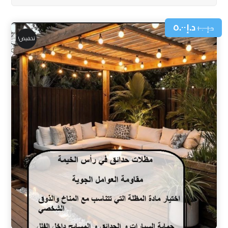
د.إ
٥.٠٠
د.إ
١٠.٠٠
تخفيض!