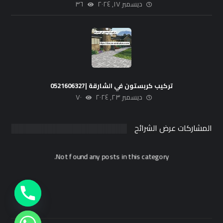
ديسمبر ١٧, ٢٠٢٤
٣٦
تركيب كربستون في الشارقة |0521606327
ديسمبر ٢٣, ٢٠٢٤
٧٠
المشاركات عرض الشرائح
Not found any posts in this category.