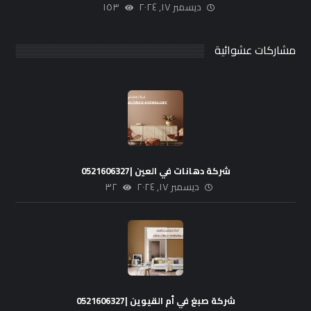
ديسمبر ١٧, ٢٠٢٤
١٥٣
مشاركات عشوائية
شركة دهانات في العين |0521606327
ديسمبر ١٧, ٢٠٢٤
٣٢
شركة صبغ في أم القيوين |0521606327