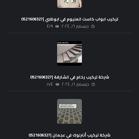
تركيب ابواب كاست المنيوم في ابوظبي |0521606327
ديسمبر ١٦, ٢٠٢٤
٤١٩
شركة تركيب رخام في الشارقة |0521606327
ديسمبر ١٦, ٢٠٢٤
١٧٤
شركة تركيب أنترلوك في عجمان |0521606327