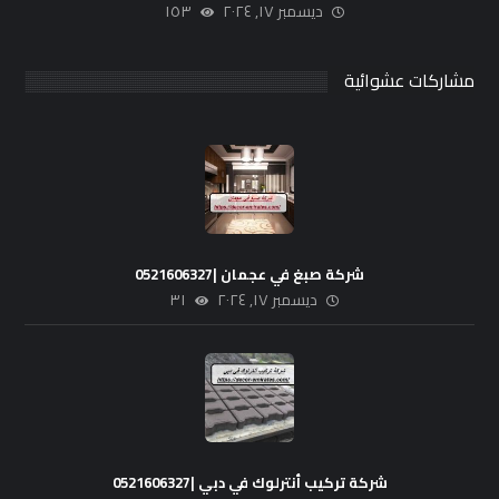
ديسمبر ١٧, ٢٠٢٤
١٥٣
مشاركات عشوائية
شركة صبغ في عجمان |0521606327
ديسمبر ١٧, ٢٠٢٤
٣١
شركة تركيب أنترلوك في دبي |0521606327