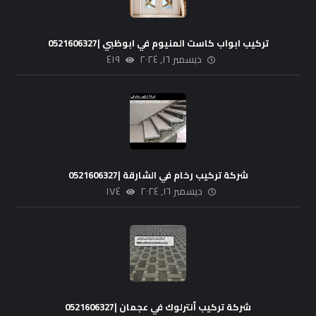
تركيب ابواب كاست المنيوم في ابوظبي |0521606327
ديسمبر ١٦, ٢٠٢٤
٤١٩
شركة تركيب رخام في الشارقة |0521606327
ديسمبر ١٦, ٢٠٢٤
١٧٤
شركة تركيب أنترلوك في عجمان |0521606327