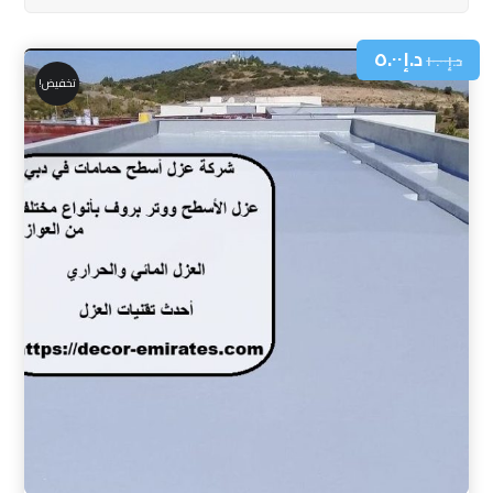
د.إ
٥.٠٠
د.إ
١٠.٠٠
تخفيض!