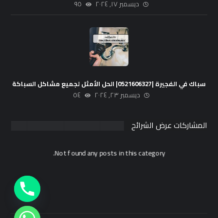
ديسمبر ١٧, ٢٠٢٤
٩٥
سباك في الفجيرة |0521606327| الحل الأمثل لجميع مشاكل السباكة
ديسمبر ٢٣, ٢٠٢٤
٥٤
المشاركات عرض الشرائح
Not found any posts in this category.