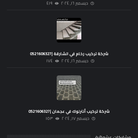
ديسمبر ١٦, ٢٠٢٤
٤١٩
شركة تركيب رخام في الشارقة |0521606327
ديسمبر ١٦, ٢٠٢٤
١٧٤
شركة تركيب أنترلوك في عجمان |0521606327
ديسمبر ١٧, ٢٠٢٤
١٥٣
مشاركات عشوائية