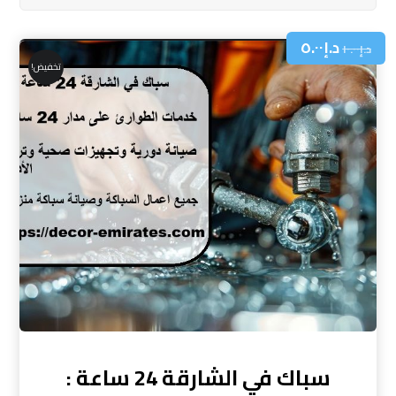
د.إ
٥.٠٠
د.إ
١٠.٠٠
تخفيض!
سباك في الشارقة 24 ساعة :