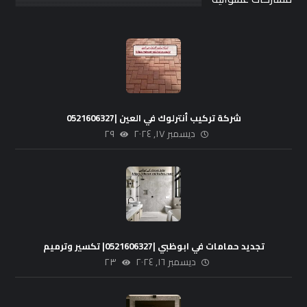
شركة تركيب أنترلوك في العين |0521606327
ديسمبر ١٧, ٢٠٢٤
٢٩
تجديد حمامات في ابوظبي |0521606327| تكسير وترميم
ديسمبر ١٦, ٢٠٢٤
٢٣