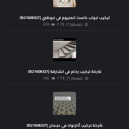
تركيب ابواب كاست المنيوم في ابوظبي |0521606327
ديسمبر ١٦, ٢٠٢٤
٤١٩
شركة تركيب رخام في الشارقة |0521606327
ديسمبر ١٦, ٢٠٢٤
١٧٤
شركة تركيب أنترلوك في عجمان |0521606327