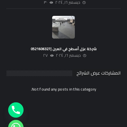
ديسمبر ١٦, ٢٠٢٤
٣٠
شركة عزل أسطح في العين |0521606327
ديسمبر ١٦, ٢٠٢٤
٢٧
المشاركات عرض الشرائح
Not found any posts in this category.