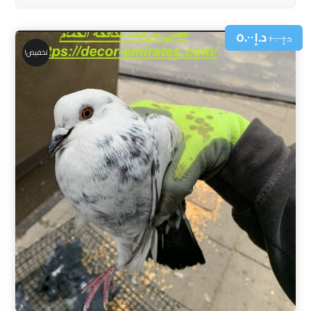
د.إ
٥.٠٠
د.إ
١٠.٠٠
تخفيض!