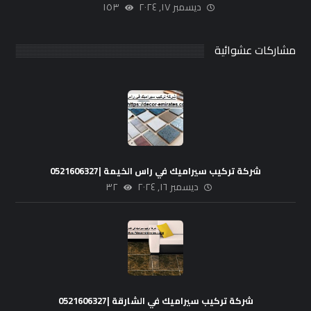
ديسمبر ١٧, ٢٠٢٤
١٥٣
مشاركات عشوائية
شركة تركيب سيراميك في راس الخيمة |0521606327
ديسمبر ١٦, ٢٠٢٤
٣٢
شركة تركيب سيراميك في الشارقة |0521606327