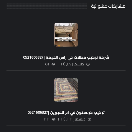
مشاركات عشوائية
شركة تركيب مظلات في راس الخيمة |0521606327
ديسمبر ١٨, ٢٠٢٤
٥١
تركيب كربستون في ام القيوين |0521606327
ديسمبر ٢٣, ٢٠٢٤
٣٣