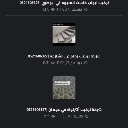
تركيب ابواب كاست المنيوم في ابوظبي |0521606327
ديسمبر ١٦, ٢٠٢٤
٤١٨
شركة تركيب رخام في الشارقة |0521606327
ديسمبر ١٦, ٢٠٢٤
١٧٤
شركة تركيب أنترلوك في عجمان |0521606327
ديسمبر ١٧, ٢٠٢٤
١٥٣