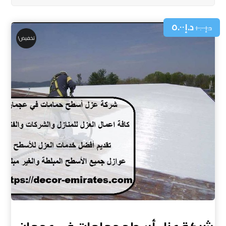
د.إ
٥.٠٠
د.إ
١٠.٠٠
تخفيض!