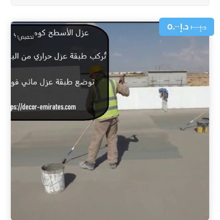
د.إ
٥.٠٠
د.إ
١٠.٠٠
تخفيض!