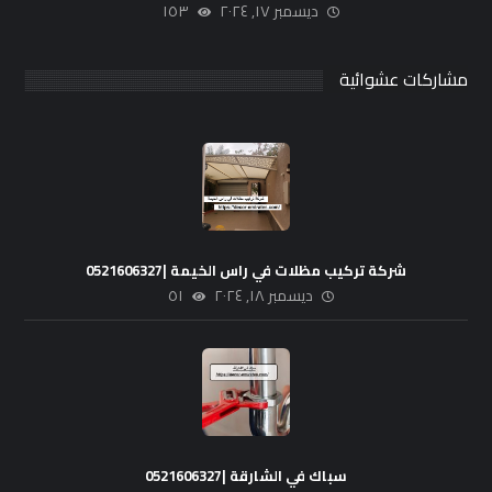
ديسمبر ١٧, ٢٠٢٤
١٥٣
مشاركات عشوائية
شركة تركيب مظلات في راس الخيمة |0521606327
ديسمبر ١٨, ٢٠٢٤
٥١
سباك في الشارقة |0521606327