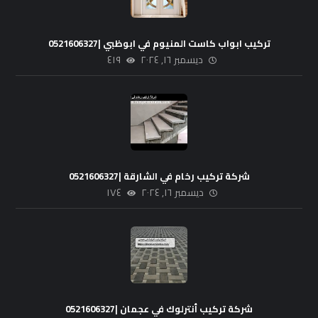
تركيب ابواب كاست المنيوم في ابوظبي |0521606327
ديسمبر ١٦, ٢٠٢٤
٤١٩
شركة تركيب رخام في الشارقة |0521606327
ديسمبر ١٦, ٢٠٢٤
١٧٤
شركة تركيب أنترلوك في عجمان |0521606327