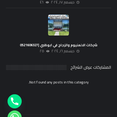
ديسمبر ١٧, ٢٠٢٤
٤٦
شركات الالمنيوم والزجاج في ابوظبي |0521606327
ديسمبر ١٦, ٢٠٢٤
٢٥
المشاركات عرض الشرائح
Not found any posts in this category.