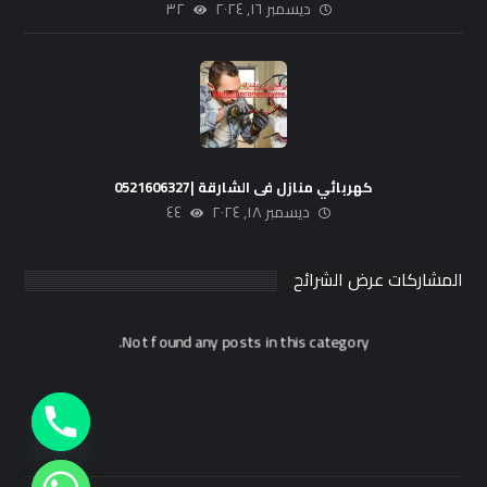
ديسمبر ١٦, ٢٠٢٤
٣٢
كهربائي منازل فى الشارقة |0521606327
ديسمبر ١٨, ٢٠٢٤
٤٤
المشاركات عرض الشرائح
Not found any posts in this category.