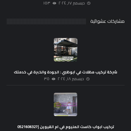
ديسمبر ١٧, ٢٠٢٤
١٥٣
مشاركات عشوائية
شركة تركيب مظلات في ابوظبي : الجودة والخبرة في خدمتك
ديسمبر ١٨, ٢٠٢٤
٣٥
تركيب ابواب كاست المنيوم في ام القيوين |0521606327