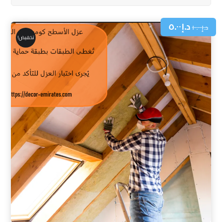
د.إ
٥.٠٠
د.إ
١٠.٠٠
تخفيض!