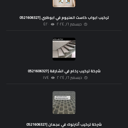
تركيب ابواب كاست المنيوم في ابوظبي |0521606327
ديسمبر ١٦, ٢٠٢٤
٤٢٠
شركة تركيب رخام في الشارقة |0521606327
ديسمبر ١٦, ٢٠٢٤
١٧٤
شركة تركيب أنترلوك في عجمان |0521606327