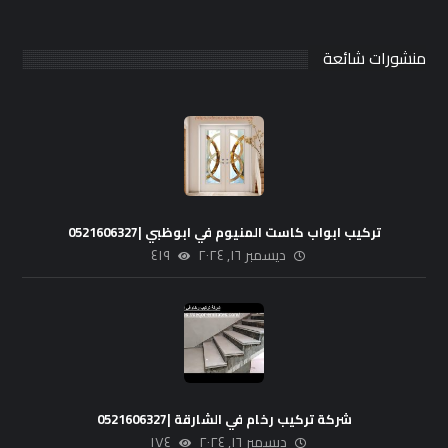
منشورات شائعة
تركيب ابواب كاست المنيوم في ابوظبي |0521606327
ديسمبر ١٦, ٢٠٢٤
٤١٩
شركة تركيب رخام في الشارقة |0521606327
ديسمبر ١٦, ٢٠٢٤
١٧٤