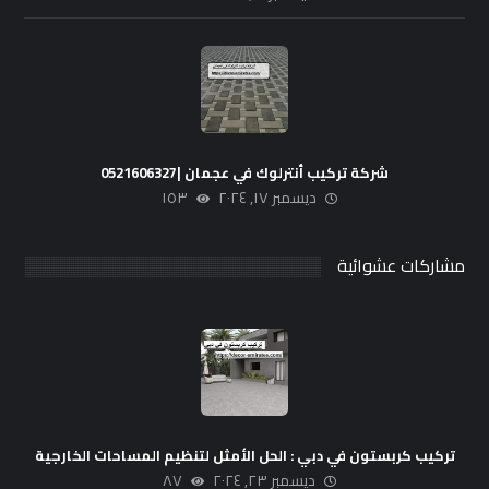
شركة تركيب أنترلوك في عجمان |0521606327
ديسمبر ١٧, ٢٠٢٤
١٥٣
مشاركات عشوائية
تركيب كربستون في دبي : الحل الأمثل لتنظيم المساحات الخارجية
ديسمبر ٢٣, ٢٠٢٤
٨٧