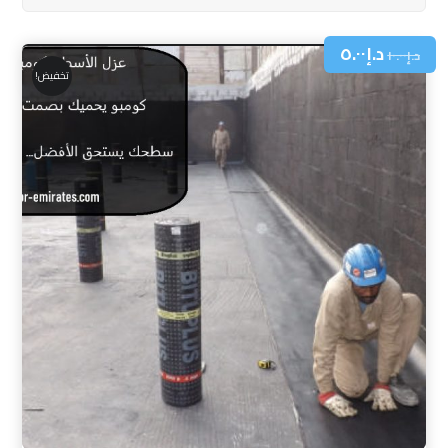
د.إ
٥.٠٠
د.إ
١٠.٠٠
تخفيض!