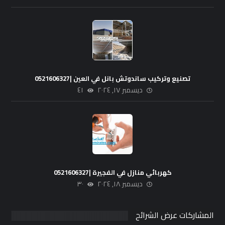
تصنيع وتركيب ساندوتش بانل في العين |0521606327
ديسمبر ١٧, ٢٠٢٤
٤١
كهربائي منازل في الفجيرة |0521606327
ديسمبر ١٨, ٢٠٢٤
٣٠
المشاركات عرض الشرائح