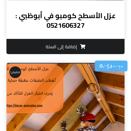
عزل الأسطح كومبو في أبوظبي :
0521606327
إضافة إلى السلة
د.إ
٥.٠٠
د.إ
١٠.٠٠
تخفيض!