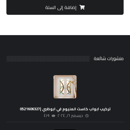
إضافة إلى السلة
منشورات شائعة
تركيب ابواب كاست المنيوم في ابوظبي |0521606327
ديسمبر ١٦, ٢٠٢٤
٤١٩