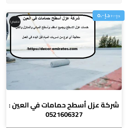
د.إ
٥.٠٠
د.إ
١٠.٠٠
تخفيض!
شركة عزل أسطح حمامات في العين :
0521606327