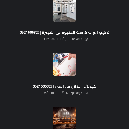
تركيب ابواب كاست المنيوم في الفجيرة |0521606327
ديسمبر ١٦, ٢٠٢٤
٢٣
كهربائي منازل فى العين |0521606327
ديسمبر ١٨, ٢٠٢٤
٧٤