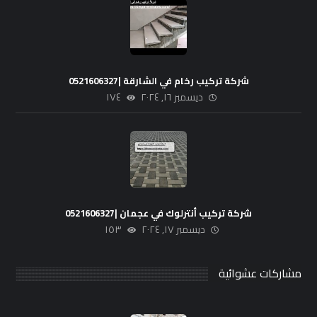
شركة تركيب رخام في الشارقة |0521606327
ديسمبر ١٦, ٢٠٢٤
١٧٤
شركة تركيب أنترلوك في عجمان |0521606327
ديسمبر ١٧, ٢٠٢٤
١٥٣
مشاركات عشوائية