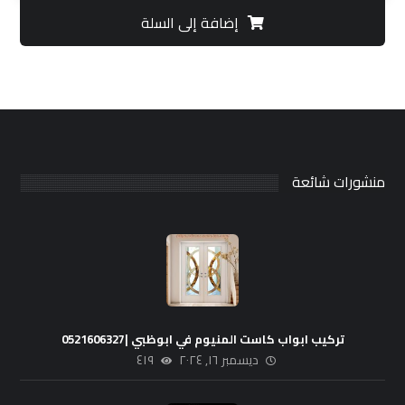
إضافة إلى السلة
منشورات شائعة
تركيب ابواب كاست المنيوم في ابوظبي |0521606327
ديسمبر ١٦, ٢٠٢٤
٤١٩