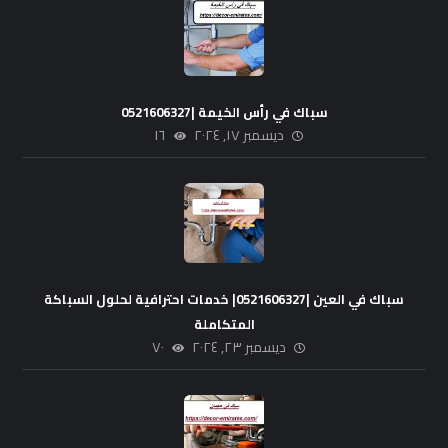
سباك في رأس الخيمة |0521606327
ديسمبر ١٧, ٢٠٢٤
١٦
سباك في العين |0521606327| خدمات احترافية لحلول السباكة
المتكاملة
ديسمبر ٢٣, ٢٠٢٤
٧٠