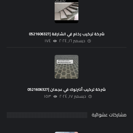
شركة تركيب رخام في الشارقة |0521606327
ديسمبر ١٦, ٢٠٢٤
١٧٤
شركة تركيب أنترلوك في عجمان |0521606327
ديسمبر ١٧, ٢٠٢٤
١٥٣
مشاركات عشوائية