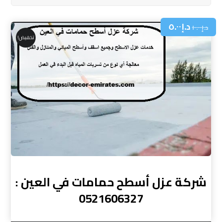
د.إ
٥.٠٠
د.إ
١٠.٠٠
تخفيض!
شركة عزل أسطح حمامات في العين :
0521606327