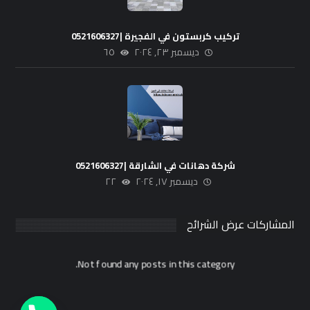
تركيب كربستون في الفجيرة |0521606327
ديسمبر ٢٣, ٢٠٢٤
٦٥
شركة دهانات في الشارقة |0521606327
ديسمبر ١٧, ٢٠٢٤
٢٢
المشاركات عرض الشرائح
Not found any posts in this category.