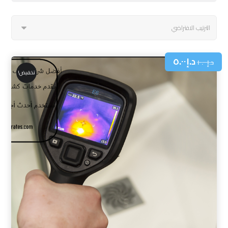
د.إ
٥.٠٠
د.إ
١٠.٠٠
تخفيض!