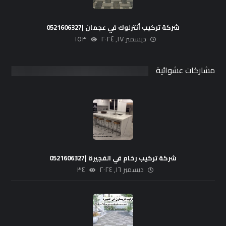
شركة تركيب أنترلوك في عجمان |0521606327
ديسمبر ١٧, ٢٠٢٤
١٥٣
مشاركات عشوائية
شركة تركيب رخام في الفجيرة |0521606327
ديسمبر ١٦, ٢٠٢٤
٣٤