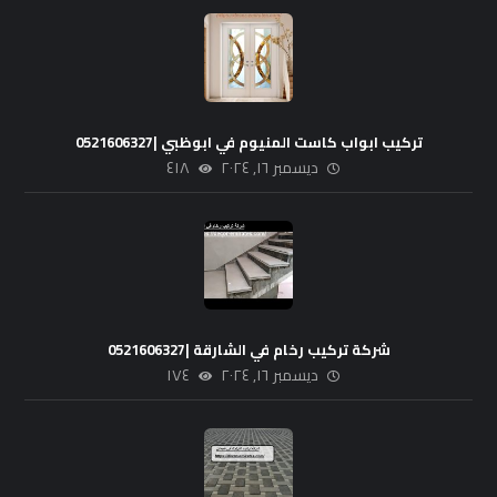
تركيب ابواب كاست المنيوم في ابوظبي |0521606327
ديسمبر ١٦, ٢٠٢٤
٤١٨
شركة تركيب رخام في الشارقة |0521606327
ديسمبر ١٦, ٢٠٢٤
١٧٤