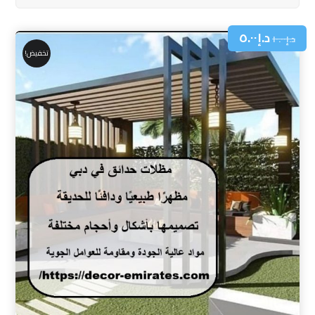
د.إ
٥.٠٠
د.إ
١٠.٠٠
تخفيض!