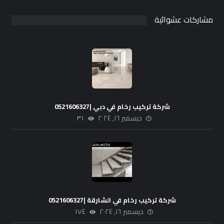
مشاركات عشوائية
شركة تركيب رخام في دبي |0521606327
ديسمبر ١٦, ٢٠٢٤
٣١
شركة تركيب رخام في الشارقة |0521606327
ديسمبر ١٦, ٢٠٢٤
١٧٤