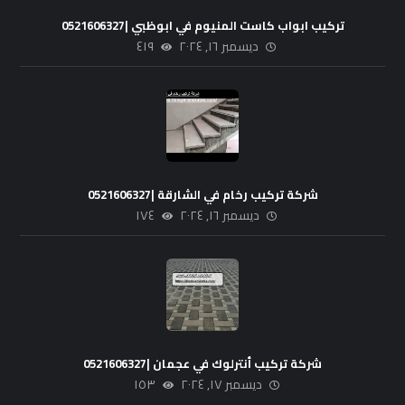
تركيب ابواب كاست المنيوم في ابوظبي |0521606327
ديسمبر ١٦, ٢٠٢٤
٤١٩
شركة تركيب رخام في الشارقة |0521606327
ديسمبر ١٦, ٢٠٢٤
١٧٤
شركة تركيب أنترلوك في عجمان |0521606327
ديسمبر ١٧, ٢٠٢٤
١٥٣