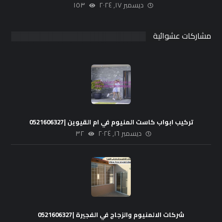
ديسمبر ١٧, ٢٠٢٤
١٥٣
مشاركات عشوائية
تركيب ابواب كاست المنيوم في ام القيوين |0521606327
ديسمبر ١٦, ٢٠٢٤
٣٢
شركات الالمنيوم والزجاج في الفجيرة |0521606327