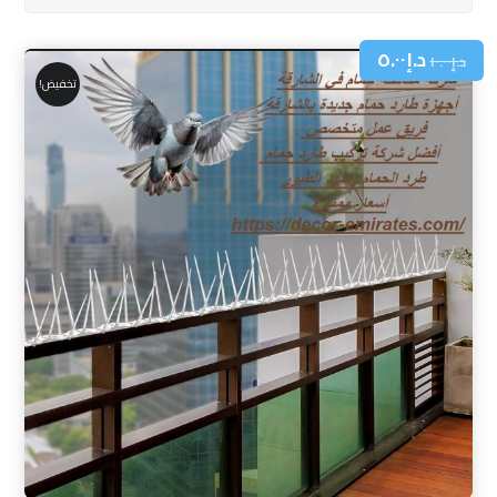
د.إ
٥.٠٠
د.إ
١٠.٠٠
تخفيض!