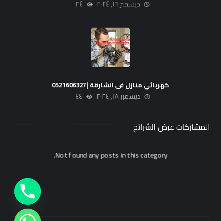
ديسمبر ١٦, ٢٠٢٤
٢٤
كهربائي منازل فى الشارقة |0521606327
ديسمبر ١٨, ٢٠٢٤
٤٤
المشاركات عرض الشرائح
Not found any posts in this category.