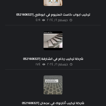
تركيب ابواب كاست المنيوم في ابوظبي |0521606327
ديسمبر ١٦, ٢٠٢٤
٤١٩
شركة تركيب رخام في الشارقة |0521606327
ديسمبر ١٦, ٢٠٢٤
١٧٤
شركة تركيب أنترلوك في عجمان |0521606327