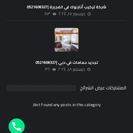
شركة تركيب أنترلوك في الفجيرة |0521606327
ديسمبر ١٧, ٢٠٢٤
٥٣
تجديد حمامات في دبي |0521606327
ديسمبر ١٨, ٢٠٢٤
٣٦
المشاركات عرض الشرائح
Not found any posts in this category.