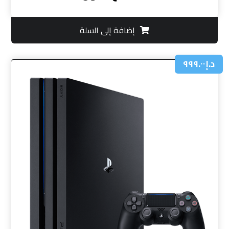
إضافة إلى السلة
د.إ
٩٩٩.٠٠