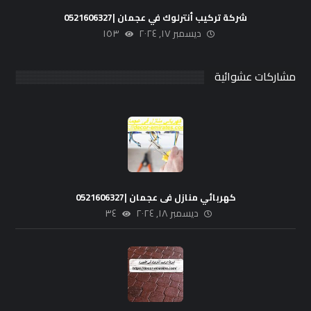
شركة تركيب أنترلوك في عجمان |0521606327
ديسمبر ١٧, ٢٠٢٤
١٥٣
مشاركات عشوائية
كهربائي منازل فى عجمان |0521606327
ديسمبر ١٨, ٢٠٢٤
٣٤