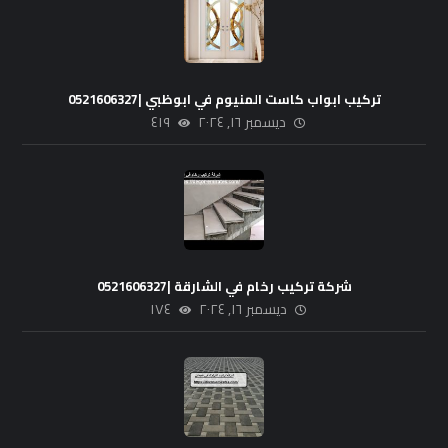
تركيب ابواب كاست المنيوم في ابوظبي |0521606327
ديسمبر ١٦, ٢٠٢٤
٤١٩
شركة تركيب رخام في الشارقة |0521606327
ديسمبر ١٦, ٢٠٢٤
١٧٤