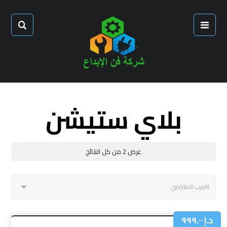
بلاي ستيشن
عرض ⁦2⁩ من كل النتائج
د.إ
٩٩٩.٠٠