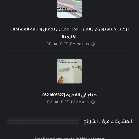
تركيب كربستون في العين : الحل المثالي لجمال وأناقة المساحات
الخارجية
ديسمبر ٢٣, ٢٠٢٤
٦٤
صباغ في الفجيرة |0521606327
ديسمبر ١٧, ٢٠٢٤
٢٧
المشاركات عرض الشرائح
Not found any posts in this category.