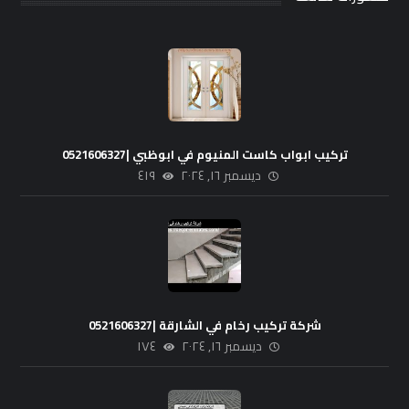
تركيب ابواب كاست المنيوم في ابوظبي |0521606327
ديسمبر ١٦, ٢٠٢٤
٤١٩
شركة تركيب رخام في الشارقة |0521606327
ديسمبر ١٦, ٢٠٢٤
١٧٤