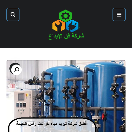
تخفيض!