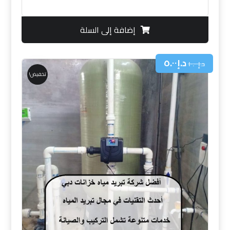
إضافة إلى السلة
د.إ
٥.٠٠
د.إ
١٠.٠٠
تخفيض!