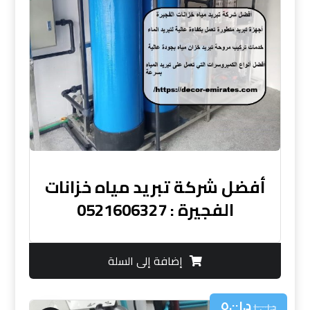
أفضل شركة تبريد مياه خزانات
الفجيرة : 0521606327
إضافة إلى السلة
د.إ
٥.٠٠
د.إ
١٠.٠٠