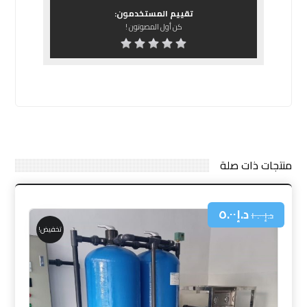
تقييم المستخدمون:
كن أول المصوتون !
منتجات ذات صلة
د.إ
٥.٠٠
د.إ
١٠.٠٠
تخفيض!