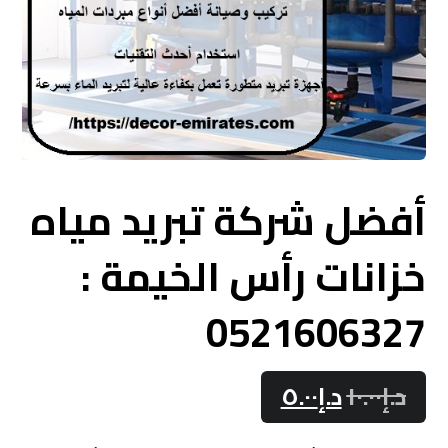
أفضل شركة تبريد مياه
خزانات رأس الخيمة :
0521606327
د.إ
١٠.٠٠
د.إ
٥.٠٠