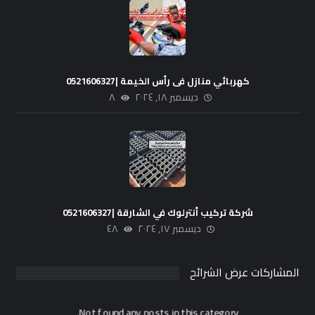
كهربائي منازل فى رأس الخيمة |0521606327
ديسمبر ١٨, ٢٠٢٤
٨
شركة تركيب أنترلوك في الشارقة |0521606327
ديسمبر ١٧, ٢٠٢٤
٤٨
المشاركات عرض الشرائح
Not found any posts in this category.