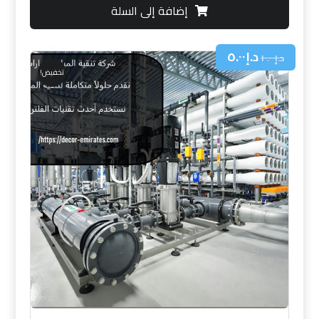
إضافة إلى السلة
د.إ
٥.٠٠
د.إ
١٠.٠٠
تخفيض!