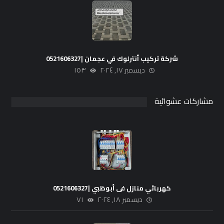
شركة تركيب أنترلوك في عجمان |0521606327
ديسمبر ١٧, ٢٠٢٤
١٥٣
مشاركات عشوائية
كهربائي منازل فى أبوظبي |0521606327
ديسمبر ١٨, ٢٠٢٤
٧١