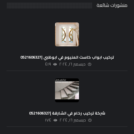
منشورات شائعة
تركيب ابواب كاست المنيوم في ابوظبي |0521606327
ديسمبر ١٦, ٢٠٢٤
٤١٩
شركة تركيب رخام في الشارقة |0521606327
ديسمبر ١٦, ٢٠٢٤
١٧٤