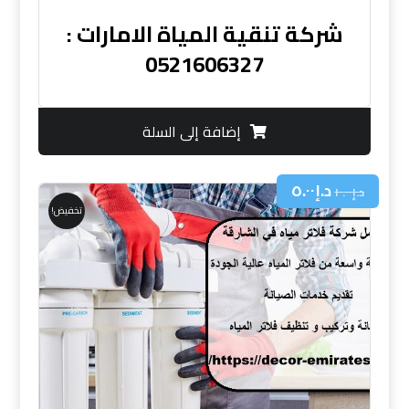
شركة تنقية المياة الامارات :
0521606327
إضافة إلى السلة
د.إ
٥.٠٠
د.إ
١٠.٠٠
تخفيض!