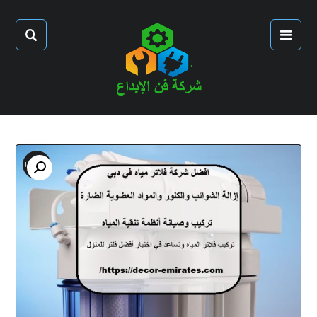
تخفيض!