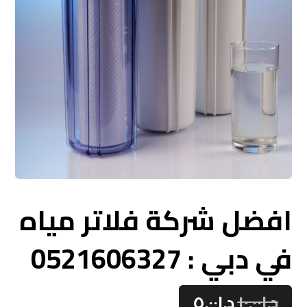
افضل شركة فلاتر مياه
في دبي : 0521606327
د.إ
١٠.٠٠
د.إ
٥.٠٠