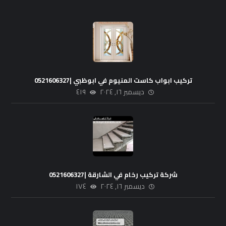
تركيب ابواب كاست المنيوم في ابوظبي |0521606327
ديسمبر ١٦, ٢٠٢٤
٤١٩
شركة تركيب رخام في الشارقة |0521606327
ديسمبر ١٦, ٢٠٢٤
١٧٤