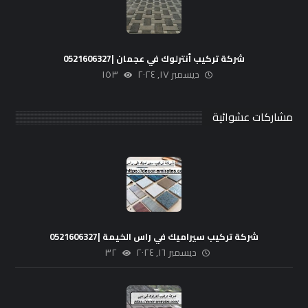
شركة تركيب أنترلوك في عجمان |0521606327
ديسمبر ١٧, ٢٠٢٤
١٥٣
مشاركات عشوائية
شركة تركيب سيراميك في راس الخيمة |0521606327
ديسمبر ١٦, ٢٠٢٤
٣٢