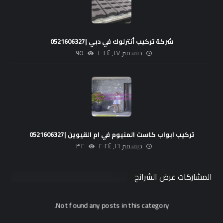
شركة تركيب أنترلوك في دبي |0521606327
ديسمبر ١٧, ٢٠٢٤
٩٥
تركيب ابواب كاست المنيوم في ام القيوين |0521606327
ديسمبر ١٦, ٢٠٢٤
٣٢
المشاركات عرض الشرائح
Not found any posts in this category.